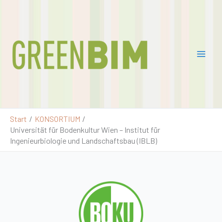
Zum
Pro
Inhalt
jekt
springen
Gre
enB
IM
2
Start
KONSORTIUM
Universität für Bodenkultur Wien – Institut für
Ingenieurbiologie und Landschaftsbau (IBLB)