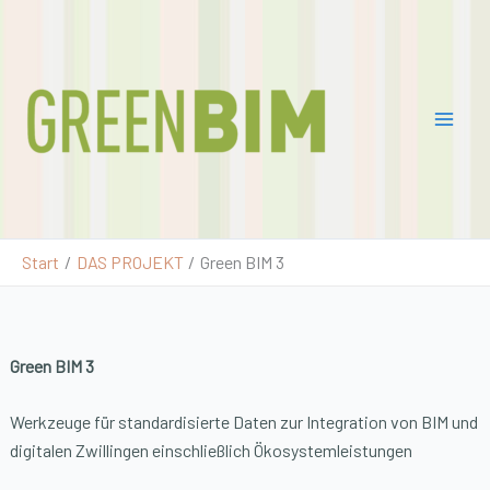
Zum
Pro
Inhalt
jekt
springen
Gre
enB
IM
2
Start
DAS PROJEKT
Green BIM 3
Green BIM 3
Werkzeuge für standardisierte Daten zur Integration von BIM und
digitalen Zwillingen einschließlich Ökosystemleistungen