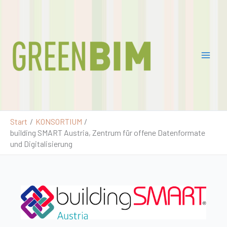
Zum
Pro
Inhalt
jekt
springen
Gre
enB
IM
2
Start
KONSORTIUM
building SMART Austria, Zentrum für offene Datenformate
und Digitalisierung