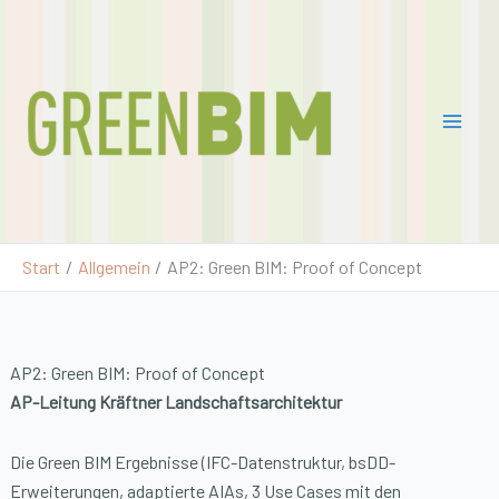
Zum
Pro
Inhalt
jekt
springen
Gre
enB
IM
2
Start
Allgemein
AP2: Green BIM: Proof of Concept
AP2: Green BIM: Proof of Concept
AP-Leitung Kräftner Landschaftsarchitektur
Die Green BIM Ergebnisse (IFC-Datenstruktur, bsDD-
Erweiterungen, adaptierte AIAs, 3 Use Cases mit den